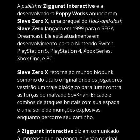
A
publisher
Ziggurat Interactive
e a
desenvolvedora
Poppy Works
anunciaram
Slave Zero X
, uma prequel do
Hack-and-slash
Slave Zero
lançado em 1999 para o SEGA
Dreamcast. Ele está atualmente em
desenvolvimento para o Nintendo Switch,
PlayStation 5, PlayStation 4, Xbox Series,
Xbox One, e PC.
Slave Zero X
retorna ao mundo biopunk
sombrio do título original onde os jogadores
vestirão um traje biológico para lutar contra
as forças do malvado SovKhan. Encadeie
combos de ataques brutais com sua espada
e uma série de munições explosivas
enquanto percorre seu caminho.
A
Ziggurat Interactive
diz em comunicado
à imprensa que, na época, a “visão original