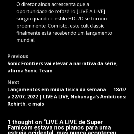
O diretor ainda acrescenta que a
oportunidade de refazê-lo [LIVE A LIVE]
surgiu quando o estilo HD-2D se tornou
proeminente. Com isto, este cult classic
finalmente está recebendo um lançamento
mundial.
Post
Previous
navigation
Sonic Frontiers vai elevar a narrativa da série,
afirma Sonic Team
Next
Lançamentos em mídia física da semana — 18/07
a 22/07, 2022 | LIVE A LIVE, Nobunaga’s Ambitions:
Rebirth, e mais
1 thought on “
LIVE A LIVE de Super
Famicom estava nos planos para uma
estreia ocidental, mas nunca aconteceu