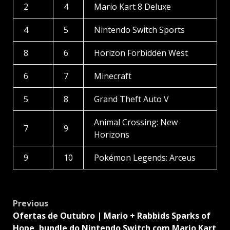
2
4
Mario Kart 8 Deluxe
4
5
Nintendo Switch Sports
8
6
Horizon Forbidden West
6
7
Minecraft
5
8
Grand Theft Auto V
Animal Crossing: New
7
9
Horizons
9
10
Pokémon Legends: Arceus
Post
Previous
navigation
Ofertas de Outubro | Mario + Rabbids Sparks of
Hope, bundle do Nintendo Switch com Mario Kart