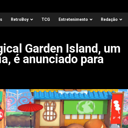
as
RetroBoy
TCG
Entretenimento
Redação
ical Garden Island, um
a, é anunciado para