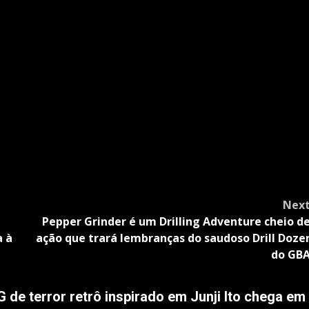
Nex
Pepper Grinder é um Drilling Adventure cheio d
a à
ação que trará lembranças do saudoso Drill Doze
do GB
e terror retrô inspirado em Junji Ito chega em