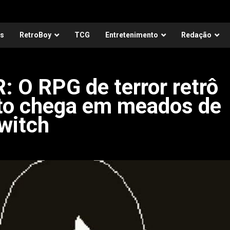
as
RetroBoy
TCG
Entretenimento
Redação
O RPG de terror retrô
Ito chega em meados de
witch