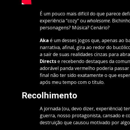
É um pouco mais difícil do que parece def
experiência “cozy” ou
wholesome
. Bichin
personagens? Música? Cenário?
Aka
é um desses jogos que, apenas ao bate
narrativa, afinal, gira ao redor do bucól
a sair de suas realidades cinzas para ab
Directs
e recebendo destaques da comuni
adorável panda vermelho poderia passar 
final não ter sido exatamente o que espe
após meu tempo com o título.
Recolhimento
A jornada (ou, devo dizer, experiência) t
guerra, nosso protagonista, cansado e co
destruição que causou motivado por algo