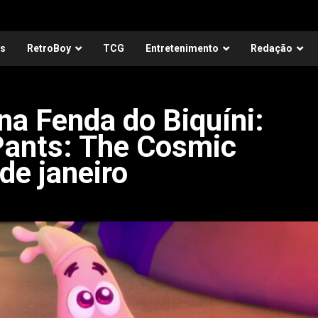
as
RetroBoy
TCG
Entretenimento
Redação
a Fenda do Biquíni:
ants: The Cosmic
de janeiro