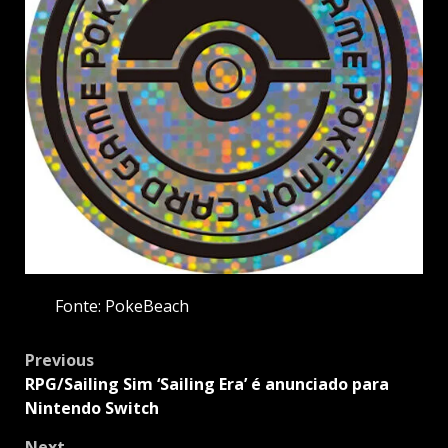
Fonte: PokeBeach
Post
Previous
navigation
RPG/Sailing Sim ‘Sailing Era’ é anunciado para
Nintendo Switch
Next