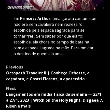
Em
Princess Arthur
, uma garota comum que
não era nem cavaleira nem realeza foi
escolhida pela espada sagrada para se
tornar “rei”. Sem saber por que ela foi
escolhida, ela chora no campo de batalha
com a espada sagrada na mão. Para moldar
o destino de quem ela ama.
Post
Previous
navigation
Octopath Traveler II | Conheça Ochette, a
caçadora, e Castti Florenz, a apotecária
Next
Lançamentos em mídia física da semana — 23/1
a 27/1, 2023 | Witch on the Holy Night, Disgaea 7,
Risen e mais