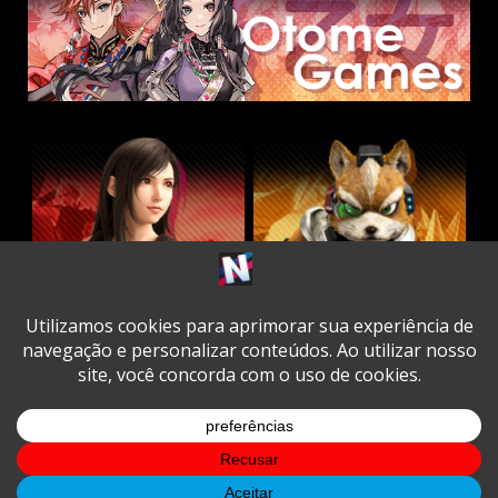
Twitter
Facebook
Instagram
Youtube
Spotify
Cookie
Policy
Copyright © All rights reserved.
|
DarkNews
by AF
themes.