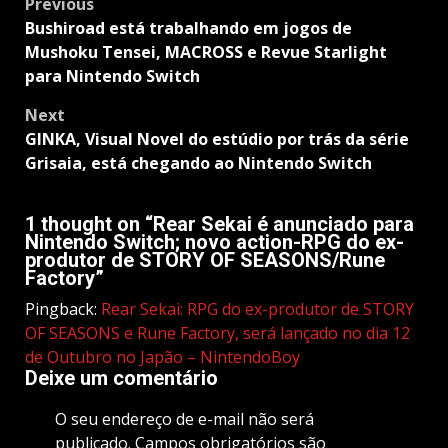
Post
Previous
navigation
Bushiroad está trabalhando em jogos de
Mushoku Tensei, MACROSS e Revue Starlight
para Nintendo Switch
Next
GINKA, Visual Novel do estúdio por trás da série
Grisaia, está chegando ao Nintendo Switch
1 thought on “
Rear Sekai é anunciado para
Nintendo Switch; novo action-RPG do ex-
produtor de STORY OF SEASONS/Rune
Factory
”
Pingback:
Rear Sekai: RPG do ex-produtor de STORY
OF SEASONS e Rune Factory, será lançado no dia 12
de Outubro no Japão – NintendoBoy
Deixe um comentário
O seu endereço de e-mail não será
publicado.
Campos obrigatórios são