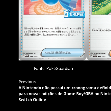
Fonte: PokéGuardian
Post
Previous
navigation
A Nintendo não possui um cronograma defini
para novas adições de Game Boy/GBA no Nint
Switch Online