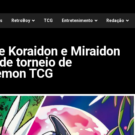
as
RetroBoy
TCG
Entretenimento
Redação
de Koraidon e Miraidon
de torneio de
kémon TCG