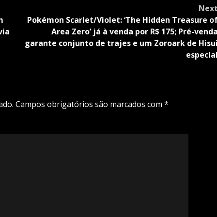
Nex
m
Pokémon Scarlet/Violet: ‘The Hidden Treasure o
via
Area Zero’ já à venda por R$ 175; Pré-vend
garante conjunto de trajes e um Zoroark de Hisu
especia
ado.
Campos obrigatórios são marcados com
*