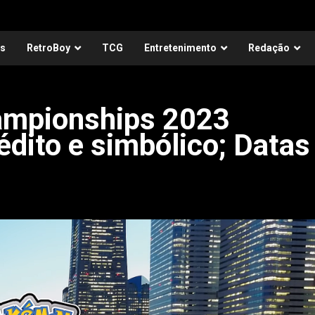
as
RetroBoy
TCG
Entretenimento
Redação
mpionships 2023
édito e simbólico; Datas