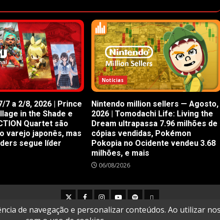
Notícias
/7 a 2/8, 2026 | Prince
Nintendo million sellers — Agosto,
illage in the Shade e
2026 | Tomodachi Life: Living the
CTION Quartet são
Dream ultrapassa 7.96 milhões de
o varejo japonês, mas
cópias vendidas, Pokémon
iders segue líder
Pokopia no Ocidente vendeu 3.68
milhões, e mais
06/08/2026
Twitter
Facebook
Instagram
Youtube
Spotify
Cookie
Policy
Copyright © All rights reserved.
|
DarkNews
by AF themes.