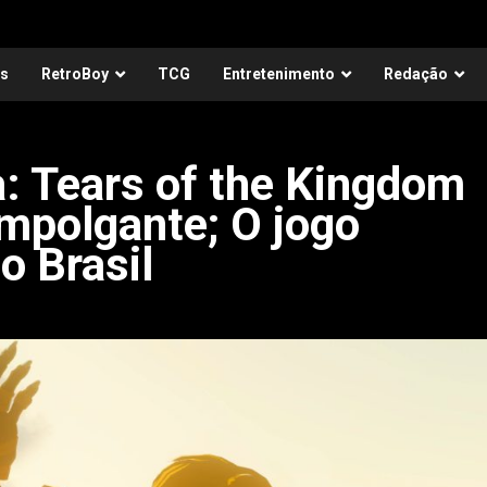
as
RetroBoy
TCG
Entretenimento
Redação
: Tears of the Kingdom
empolgante; O jogo
o Brasil