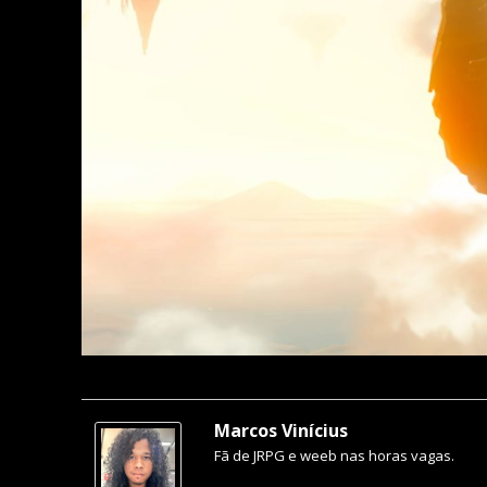
Marcos Vinícius
Fã de JRPG e weeb nas horas vagas.