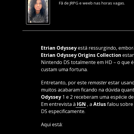
Fã de JRPG e weeb nas horas vagas.
Etrian Odyssey
está ressurgindo, embor
Etrian Odyssey Origins Collection
estar
Nintendo DS totalmente em HD – o que é 
custam uma fortuna.
Entretanto, por este
remaster
estar usand
muitos acabaram ficando na dúvida quant
Odyssey
1 e 2 receberam uma espécie d
Em entrevista à
IGN
, a
Atlus
falou sobre
DS especificamente.
Aqui está: