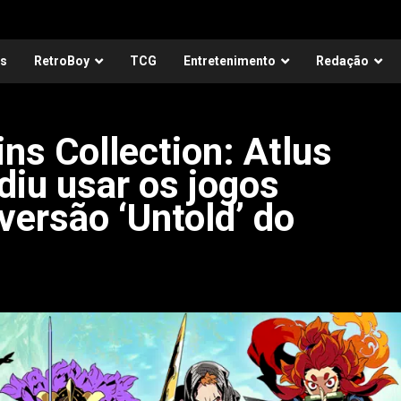
as
RetroBoy
TCG
Entretenimento
Redação
ns Collection: Atlus
diu usar os jogos
versão ‘Untold’ do