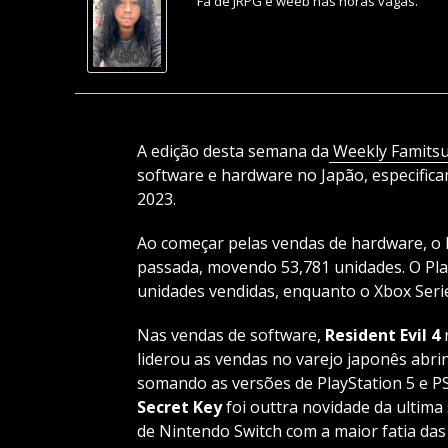
Fã de JRPG e weeb nas horas vagas.
A edição desta semana da
Weekly Famits
software e hardware no Japão, especifi
2023.
Ao começar pelas vendas de hardware, o 
passada, movendo 53,781 unidades. O Pla
unidades vendidas, enquanto o Xbox Seri
Nas vendas de software,
Resident Evil 4
liderou as vendas no varejo japonês abrin
somando as versões de PlayStation 5 e P
Secret Key
foi outtra novidade da ultim
de Nintendo Switch com a maior fatia das