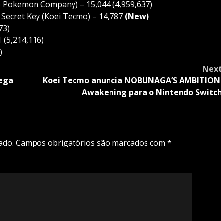
e Pokemon Company) – 15,044 (4,959,637)
he Secret Key (Koei Tecmo) – 14,787
(New)
73)
 (5,214,116)
)
Nex
hega
Koei Tecmo anuncia NOBUNAGA’S AMBITION
Awakening para o Nintendo Switc
ado.
Campos obrigatórios são marcados com
*