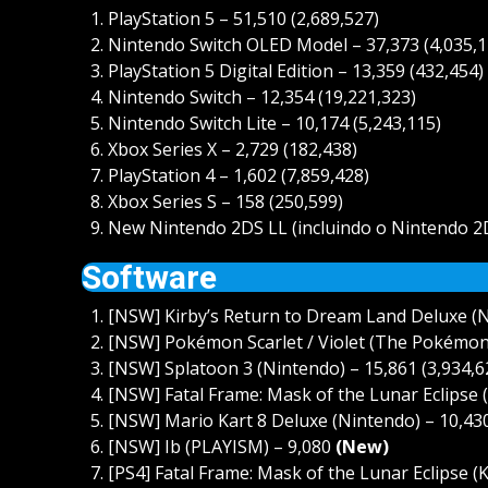
PlayStation 5 – 51,510 (2,689,527)
Nintendo Switch OLED Model – 37,373 (4,035,1
PlayStation 5 Digital Edition – 13,359 (432,454)
Nintendo Switch – 12,354 (19,221,323)
Nintendo Switch Lite – 10,174 (5,243,115)
Xbox Series X – 2,729 (182,438)
PlayStation 4 – 1,602 (7,859,428)
Xbox Series S – 158 (250,599)
New Nintendo 2DS LL (incluindo o Nintendo 2D
Software
[NSW] Kirby’s Return to Dream Land Deluxe (N
[NSW] Pokémon Scarlet / Violet (The Pokémon
[NSW] Splatoon 3 (Nintendo) – 15,861 (3,934,6
[NSW] Fatal Frame: Mask of the Lunar Eclipse
[NSW] Mario Kart 8 Deluxe (Nintendo) – 10,430
[NSW] Ib (PLAYISM) – 9,080
(New)
[PS4] Fatal Frame: Mask of the Lunar Eclipse 