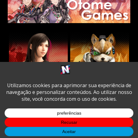
Twitter
Facebook
Instagram
Youtube
Spotify
Cookie
Policy
Copyright © All rights reserved.
|
DarkNews
by AF
themes.