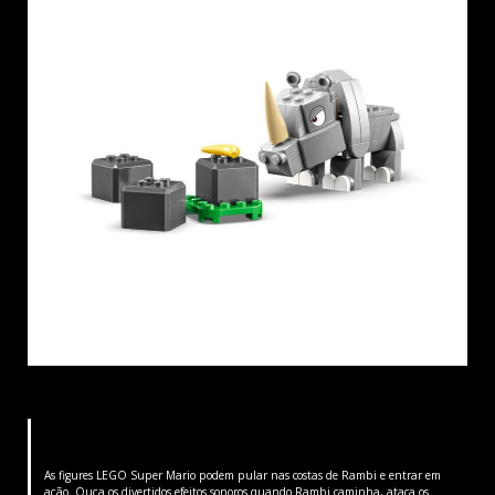
As figures LEGO Super Mario podem pular nas costas de Rambi e entrar em
ação. Ouça os divertidos efeitos sonoros quando Rambi caminha, ataca os