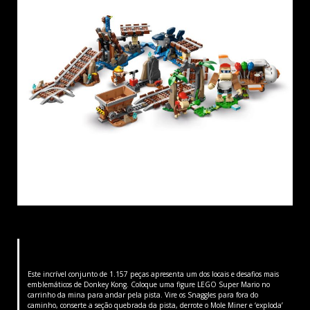
Este incrível conjunto de 1.157 peças apresenta um dos locais e desafios mais
emblemáticos de Donkey Kong. Coloque uma figure LEGO Super Mario no
carrinho da mina para andar pela pista. Vire os Snaggles para fora do
caminho, conserte a seção quebrada da pista, derrote o Mole Miner e ‘exploda’