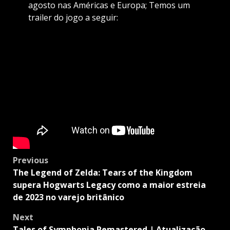
agosto nas Américas e Europa; Temos um
trailer do jogo a seguir:
Post
Previous
navigation
The Legend of Zelda: Tears of the Kingdom
supera Hogwarts Legacy como a maior estreia
de 2023 no varejo britânico
Next
Tales of Symphonia Remastered | Atualização