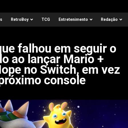
as
RetroBoy
TCG
Entretenimento
Redação
que falhou em seguir o
o ao lançar Mario +
Hope no Switch, em vez
 próximo console