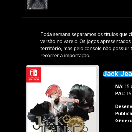
Toda semana separamos os títulos que c
versão no varejo. Os jogos apresentados
território, mas pelo console não possuir
recorrer à importação.
Jack Je
NA
: 15
PAL
: 1
Desenv
Public
Gêner