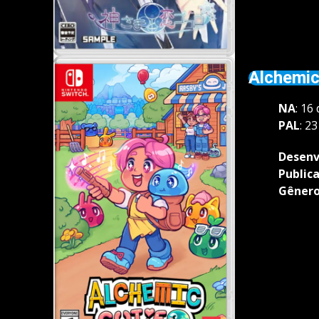
Alchemic
NA
: 16
PAL
: 2
Desenv
Public
Gêner