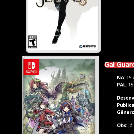
Gal Guar
NA
: 15
PAL
: 1
Desenv
Public
Gêner
Obs
: J