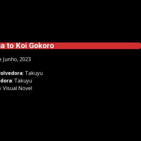
 to Koi Gokoro
de Junho, 2023
olvedora
: Takuyu
adora
: Takuyu
o
: Visual Novel