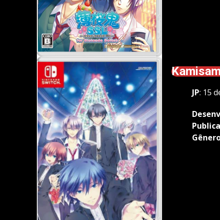
Kamisama
JP
: 15 
Desenv
Public
Gêner