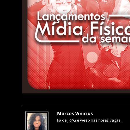
Marcos Vinícius
Fã de JRPG e weeb nas horas vagas.