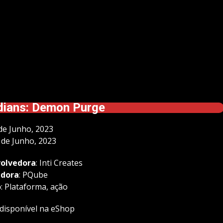
dians: Demon Purge
 de Junho, 2023
5 de Junho, 2023
olvedora
: Inti Creates
adora
: PQube
o
: Plataforma, ação
á disponível na eShop