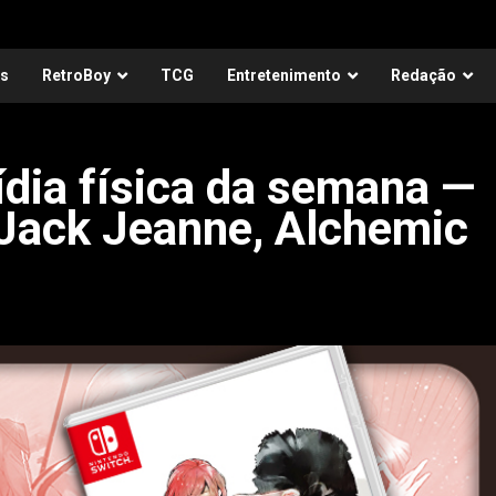
as
RetroBoy
TCG
Entretenimento
Redação
ia física da semana —
 Jack Jeanne, Alchemic