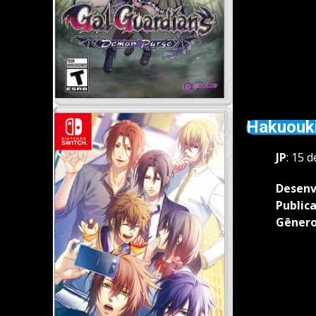
Hakuouki
JP
: 15 
Desenv
Public
Gêner