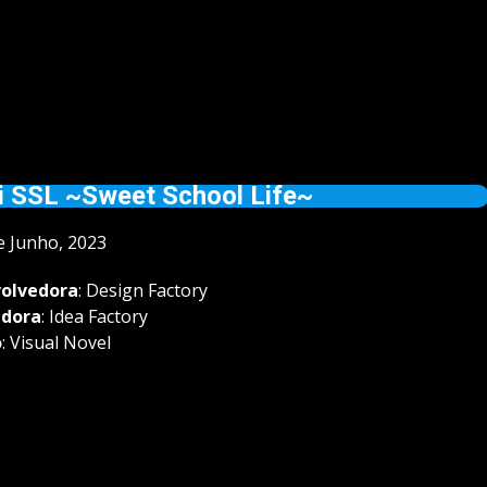
 SSL ~Sweet School Life~
de Junho, 2023
olvedora
: Design Factory
adora
: Idea Factory
o
: Visual Novel