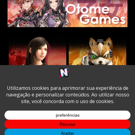
Twitter
Facebook
Instagram
Youtube
Spotify
Cookie
Policy
Copyright © All rights reserved.
|
DarkNews
by AF
themes.