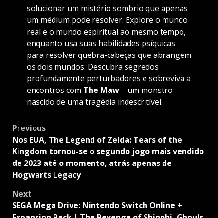
solucionar um mistério sombrio que apenas
um médium pode resolver. Explore o mundo
real e o mundo espiritual ao mesmo tempo,
enquanto usa suas habilidades psíquicas
para resolver quebra-cabeças que abrangem
os dois mundos. Descubra segredos
profundamente perturbadores e sobreviva a
encontros com
The Maw
– um monstro
nascido de uma tragédia indescritível.
Post
Previous
navigation
Nos EUA, The Legend of Zelda: Tears of the
Kingdom tornou-se o segundo jogo mais vendido
de 2023 até o momento, atrás apenas de
Hogwarts Legacy
Next
SEGA Mega Drive: Nintendo Switch Online +
Expansion Pack | The Revenge of Shinobi, Ghouls