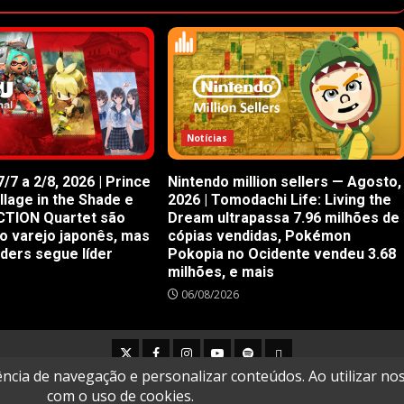
Notícias
/7 a 2/8, 2026 | Prince
Nintendo million sellers — Agosto,
illage in the Shade e
2026 | Tomodachi Life: Living the
CTION Quartet são
Dream ultrapassa 7.96 milhões de
o varejo japonês, mas
cópias vendidas, Pokémon
iders segue líder
Pokopia no Ocidente vendeu 3.68
milhões, e mais
06/08/2026
Twitter
Facebook
Instagram
Youtube
Spotify
Cookie
Policy
Copyright © All rights reserved.
|
DarkNews
by AF themes.