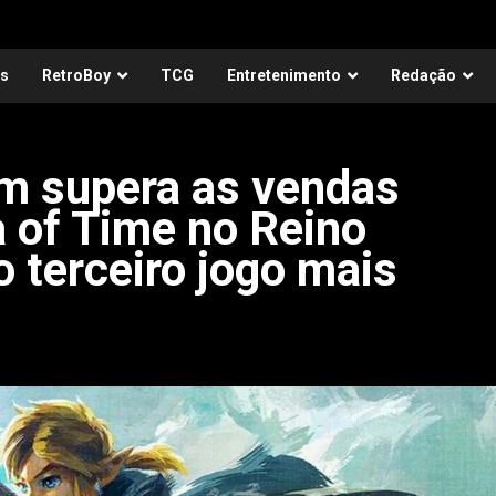
as
RetroBoy
TCG
Entretenimento
Redação
om supera as vendas
a of Time no Reino
o terceiro jogo mais