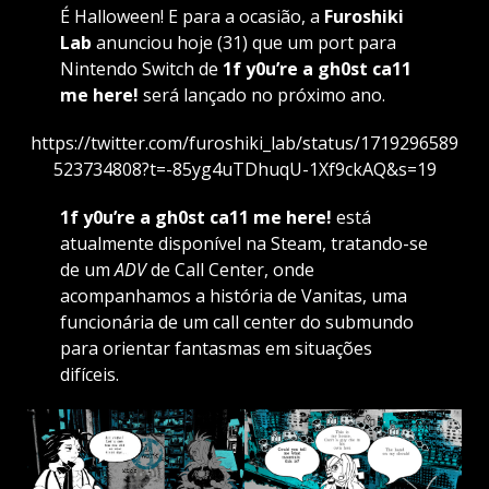
É Halloween! E para a ocasião, a
Furoshiki
Lab
anunciou hoje (31) que um port para
Nintendo Switch de
1f y0u’re a gh0st ca11
me here!
será lançado no próximo ano.
https://twitter.com/furoshiki_lab/status/1719296589
523734808?t=-85yg4uTDhuqU-1Xf9ckAQ&s=19
1f y0u’re a gh0st ca11 me here!
está
atualmente disponível na Steam, tratando-se
de um
ADV
de Call Center, onde
acompanhamos a história de Vanitas, uma
funcionária de um call center do submundo
para orientar fantasmas em situações
difíceis.