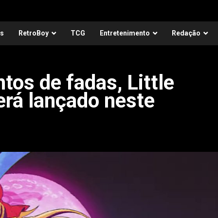
as
RetroBoy
TCG
Entretenimento
Redação
tos de fadas, Little
rá lançado neste