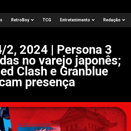
as
RetroBoy
TCG
Entretenimento
Redação
/2, 2024 | Persona 3
ndas no varejo japonês;
ed Clash e Granblue
rcam presença