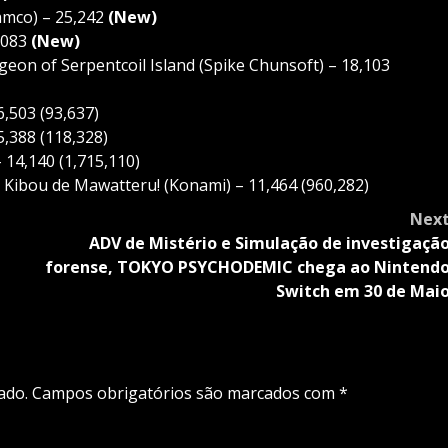
amco) – 25,242
(New)
,083
(New)
on of Serpentcoil Island (Spike Chunsoft) – 18,103
6,503 (93,637)
5,388 (118,328)
14,140 (1,715,110)
ibou de Mawatteru! (Konami) – 11,464 (960,282)
Nex
ADV de Mistério e Simulação de investigaçã
forense, TOKYO PSYCHODEMIC chega ao Nintend
Switch em 30 de Mai
ado.
Campos obrigatórios são marcados com
*