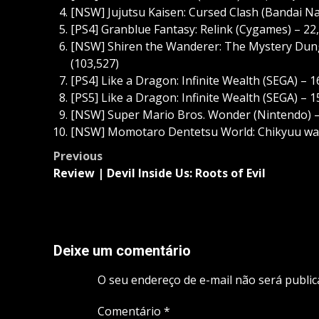
[NSW] Jujutsu Kaisen: Cursed Clash (Bandai N
[PS4] Granblue Fantasy: Relink (Cygames) – 22
[NSW] Shiren the Wanderer: The Mystery Dunge
(103,527)
[PS4] Like a Dragon: Infinite Wealth (SEGA) – 1
[PS5] Like a Dragon: Infinite Wealth (SEGA) – 1
[NSW] Super Mario Bros. Wonder (Nintendo) – 
[NSW] Momotaro Dentetsu World: Chikyuu wa K
Post
Previous
navigation
Review | Devil Inside Us: Roots of Evil
Deixe um comentário
O seu endereço de e-mail não será public
Comentário
*