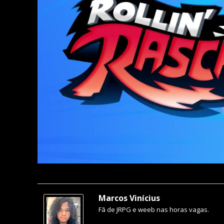
Marcos Vinícius
Fã de JRPG e weeb nas horas vagas.