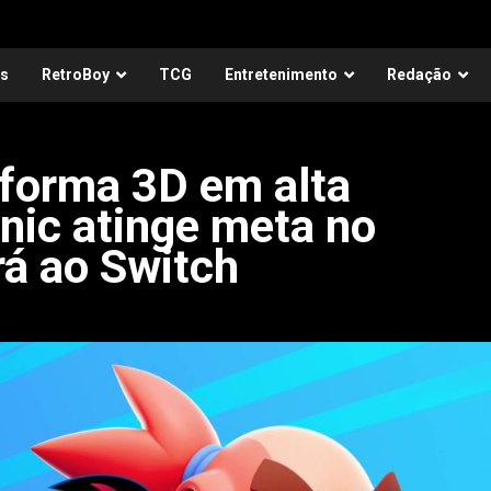
as
RetroBoy
TCG
Entretenimento
Redação
taforma 3D em alta
onic atinge meta no
rá ao Switch