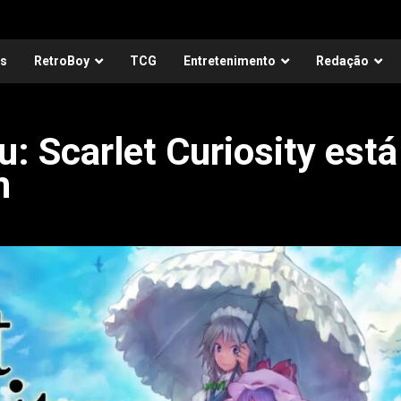
as
RetroBoy
TCG
Entretenimento
Redação
: Scarlet Curiosity está
h