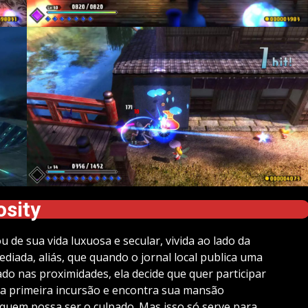
osity
u de sua vida luxuosa e secular, vivida ao lado da
diada, aliás, que quando o jornal local publica uma
o nas proximidades, ela decide que quer participar
sua primeira incursão e encontra sua mansão
 quem possa ser o culpado. Mas isso só serve para