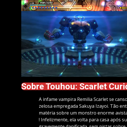
Sobre Touhou: Scarlet Curi
A infame vampira Remilia Scarlet se canso
zelosa empregada Sakuya Izayoi. Tão ente
matéria sobre um monstro enorme avistad
! Infelizmente, ela volta para casa após 
gravemente danificada, sem pistas sobre