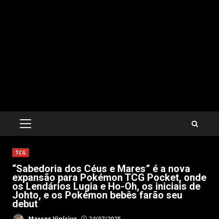
PRIMARY
MENU
TCG
“Sabedoria dos Céus e Mares” é a nova
expansão para Pokémon TCG Pocket, onde
os Lendários Lugia e Ho-Oh, os iniciais de
Johto, e os Pokémon bebês farão seu
debut
Marcos Vinícius
24/07/2025