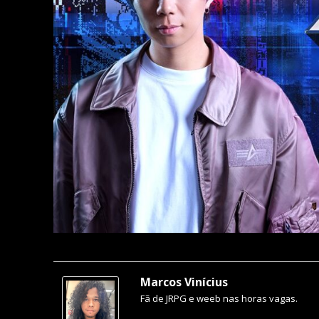
Marcos Vinícius
Fã de JRPG e weeb nas horas vagas.