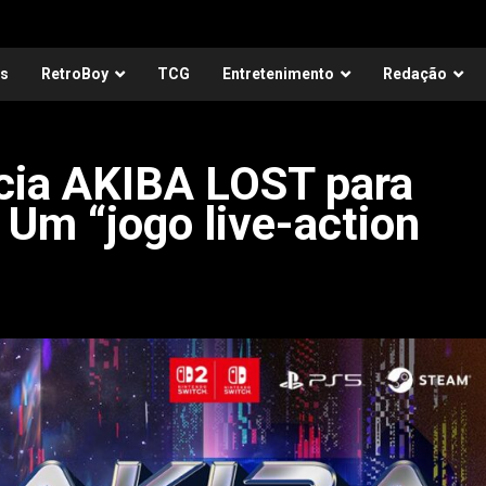
as
RetroBoy
TCG
Entretenimento
Redação
cia AKIBA LOST para
 Um “jogo live-action