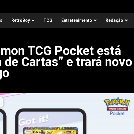
as
RetroBoy
TCG
Entretenimento
Redação
émon TCG Pocket está
 de Cartas” e trará novo
go