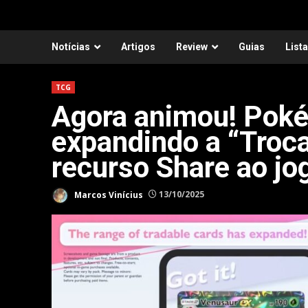
Notícias
Artigos
Review
Guias
List
TCG
Agora animou! Pok
expandindo a “Troca
recurso Share ao jo
Marcos Vinícius
13/10/2025