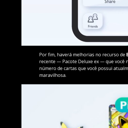
Por fim, haverá melhorias no recurso de
recente — Pacote Deluxe ex — que você 
número de cartas que você possui atualm
maravilhosa.