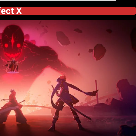
fect X