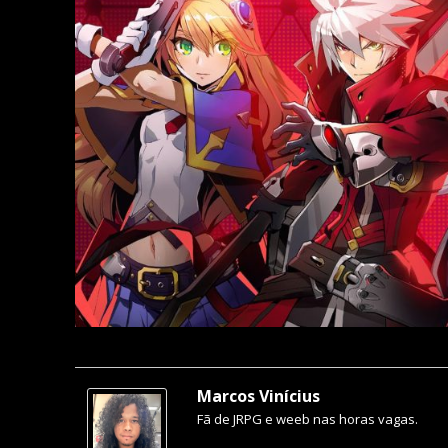
Marcos Vinícius
Fã de JRPG e weeb nas horas vagas.