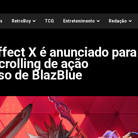
as
RetroBoy
TCG
Entretenimento
Redação
ffect X é anunciado para
rolling de ação
so de BlazBlue