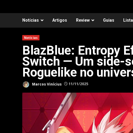
Notícias
Artigos
Review
Guias
List
Notícias
BlazBlue: Entropy E
Switch — Um side-sc
Roguelike no univer
Marcos Vinícius
11/11/2025