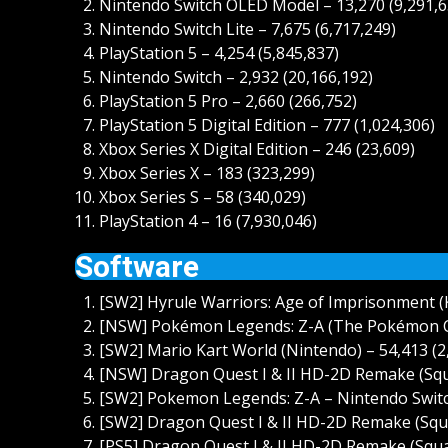
Nintendo Switch OLED Model – 13,270 (9,291,6
Nintendo Switch Lite – 7,675 (6,717,249)
PlayStation 5 – 4,254 (5,845,837)
Nintendo Switch – 2,932 (20,166,192)
PlayStation 5 Pro – 2,660 (266,752)
PlayStation 5 Digital Edition – 777 (1,024,306)
Xbox Series X Digital Edition – 246 (23,609)
Xbox Series X – 183 (323,299)
Xbox Series S – 58 (340,029)
PlayStation 4 – 16 (7,930,046)
Software
[SW2] Hyrule Warriors: Age of Imprisonment (
[NSW] Pokémon Legends: Z-A (The Pokémon Co
[SW2] Mario Kart World (Nintendo) – 54,413 (2
[NSW] Dragon Quest I & II HD-2D Remake (Squa
[SW2] Pokemon Legends: Z-A – Nintendo Switc
[SW2] Dragon Quest I & II HD-2D Remake (Squa
[PS5] Dragon Quest I & II HD-2D Remake (Squar