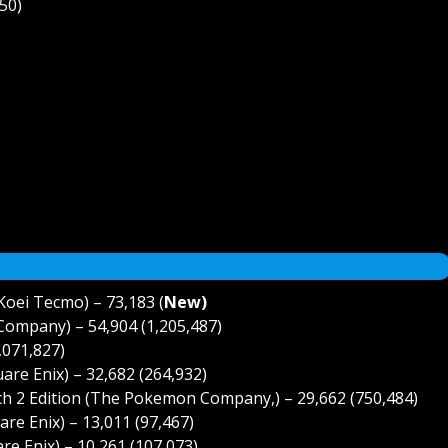
50)
Koei Tecmo) – 73,183 (
New)
mpany) – 54,904 (1,205,487)
,071,827)
re Enix) – 32,682 (264,932)
h 2 Edition (The Pokemon Company,) – 29,662 (750,484)
re Enix) – 13,011 (97,467)
e Enix) – 10,261 (107,073)