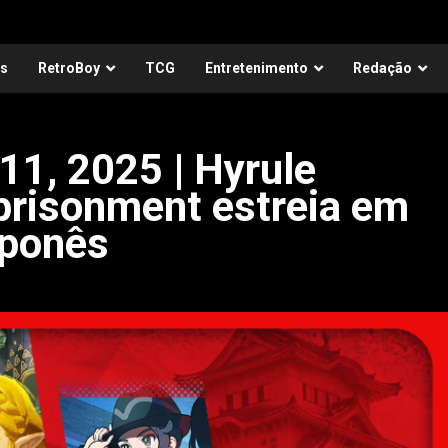
as
RetroBoy
TCG
Entretenimento
Redação
11, 2025 | Hyrule
prisonment estreia em
aponês