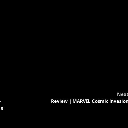
Nex
—
Review | MARVEL Cosmic Invasio
 e