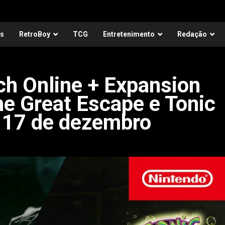
as
RetroBoy
TCG
Entretenimento
Redação
ch Online + Expansion
e Great Escape e Tonic
 17 de dezembro