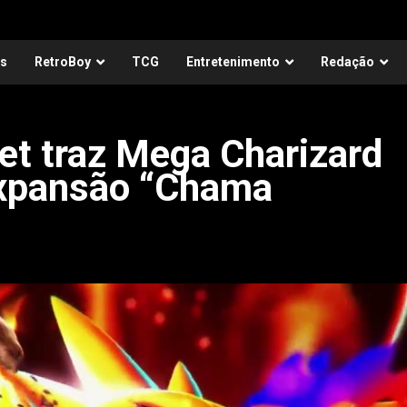
as
RetroBoy
TCG
Entretenimento
Redação
t traz Mega Charizard
expansão “Chama