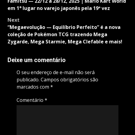
navigation
Famitsu — 22/12 a 28/12, 2025 | Mario Kart World
em 1° lugar no varejo japonês pela 19ª vez
Next
“Megaevolução — Equilíbrio Perfeito” é a nova
coleção de Pokémon TCG trazendo Mega
Zygarde, Mega Starmie, Mega Clefable e mais!
Deixe um comentário
O seu endereço de e-mail não será
publicado.
Campos obrigatórios são
marcados com
*
Comentário
*