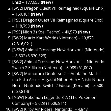
Enix) – 177,653
(New)
[SW2] Dragon Quest VII Reimagined (Square Enix)
– 160,101
(New)
[PS5] Dragon Quest VII Reimagined (Square Enix)
– 118,798
(New)
[PS5] Nioh 3 (Koei Tecmo) – 40,570
(New)
[SW2] Mario Kart World (Nintendo) – 10,875
(2,816,021)
[NSW] Animal Crossing: New Horizons (Nintendo)
– 8,302 (8,370,523)
[SW2] Animal Crossing: New Horizons – Nintendo
Switch 2 Edition (Nintendo) – 8,089 (61,007)
[SW2] Momotaro Dentetsu 2 ～Anata no Machi
mo Kitto Aru ～ Higashi Nihon Hen + Nishi Nihon
Hen – Nintendo Switch 2 Edition (Konami) – 5,500
(267,814)
[NSW] Pokémon Legends: Z-A (The Pokémon
Company) – 5,029 (1,606,811)
[SW2] Kirby Air Riders (Nintendo) – 4,848