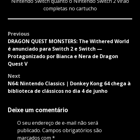
Nintendo Switch quanto o Nintendo Switch 2 virão
completas no cartucho
Post
Previous
navigation
DRAGON QUEST MONSTERS: The Withered World
é anunciado para Switch 2 e Switch —
Protagonizado por Bianca e Nera de Dragon
Quest V
Next
N64: Nintendo Classics | Donkey Kong 64 chega à
biblioteca de clássicos no dia 4 de junho
Deixe um comentário
O seu endereço de e-mail não será
publicado.
Campos obrigatórios são
marcados com
*