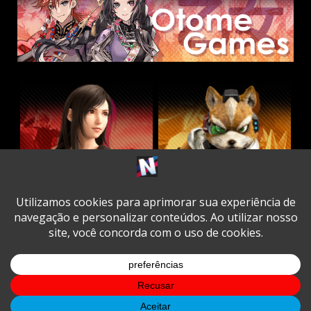
Twitter
Facebook
Instagram
Youtube
Spotify
Cookie
Policy
Copyright © All rights reserved.
|
DarkNews
by AF
themes.