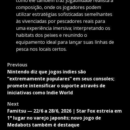
como ele também traz jogabilidade realista à
composição, onde os jogadores podem
utilizar estratégias sofisticadas semelhantes
às vivenciadas por pescadores reais para
uma experiência imersiva; interpretando os
habitats dos peixes e reunindo o
equipamento ideal para lançar suas linhas de
pesca nos locais certos.
Post
Previous
navigation
Nintendo diz que jogos indies são
“extremamente populares” em seus consoles;
promete intensificar o suporte através de
iniciativas como Indie World
Next
Famitsu — 22/6 a 28/6, 2026 | Star Fox estreia em
1° lugar no varejo japonês; novo jogo de
Medabots também é destaque