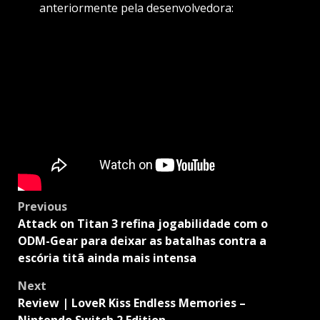
anteriormente pela desenvolvedora:
Post
Previous
navigation
Attack on Titan 3 refina jogabilidade com o
ODM-Gear para deixar as batalhas contra a
escória titã ainda mais intensa
Next
Review | LoveR Kiss Endless Memories –
Nintendo Switch 2 Edition