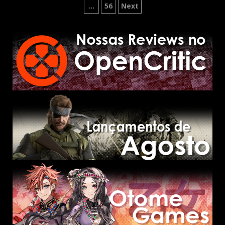
de
…
56
Next
posts