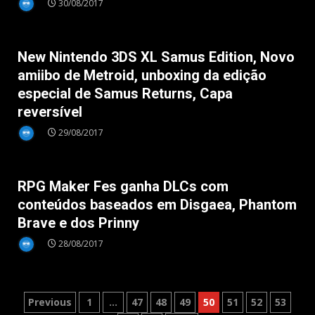
30/08/2017
Nintendo 3DS
New Nintendo 3DS XL Samus Edition, Novo
amiibo de Metroid, unboxing da edição
especial de Samus Returns, Capa
reversível
29/08/2017
Nintendo 3DS
RPG Maker Fes ganha DLCs com
conteúdos baseados em Disgaea, Phantom
Brave e dos Prinny
28/08/2017
Paginação
Previous
1
…
47
48
49
50
51
52
53