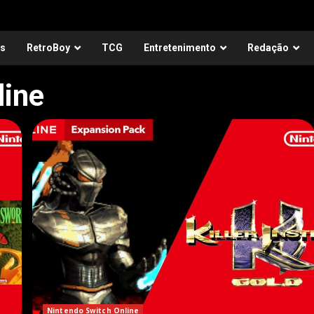
as
RetroBoy
TCG
Entretenimento
Redação
line
Nintendo Switch Online