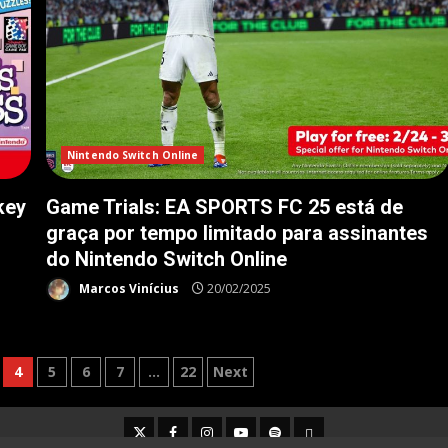
Nintendo Switch Online
key
Game Trials: EA SPORTS FC 25 está de
graça por tempo limitado para assinantes
do Nintendo Switch Online
Marcos Vinícius
20/02/2025
4
5
6
7
…
22
Next
Twitter
Facebook
Instagram
Youtube
Spotify
Cookie