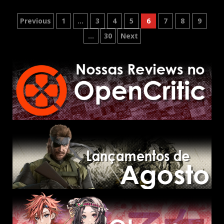
Paginação
Previous
1
…
3
4
5
6
7
8
9
de
…
30
Next
posts