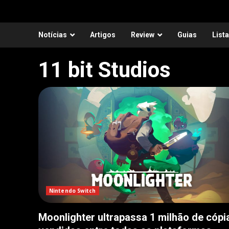
Notícias
Artigos
Review
Guias
List
11 bit Studios
Nintendo Switch
Moonlighter ultrapassa 1 milhão de cópi