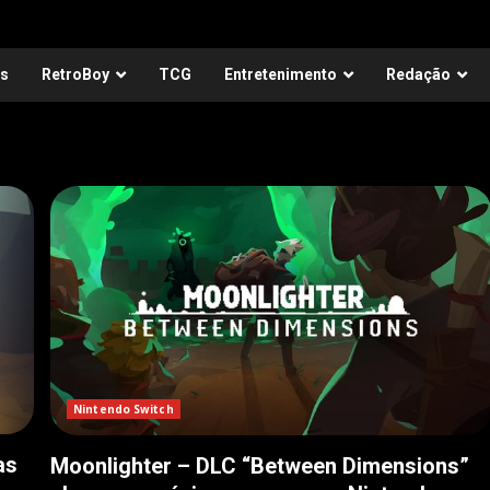
as
RetroBoy
TCG
Entretenimento
Redação
Nintendo Switch
as
Moonlighter – DLC “Between Dimensions”