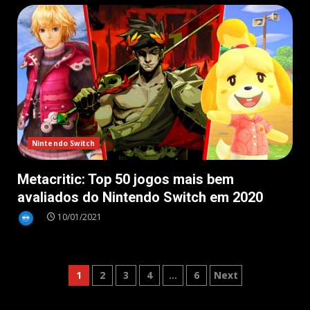
Nintendo Switch
Metacritic: Top 50 jogos mais bem
avaliados do Nintendo Switch em 2020
10/01/2021
Paginação
1
2
3
4
…
6
Next
de