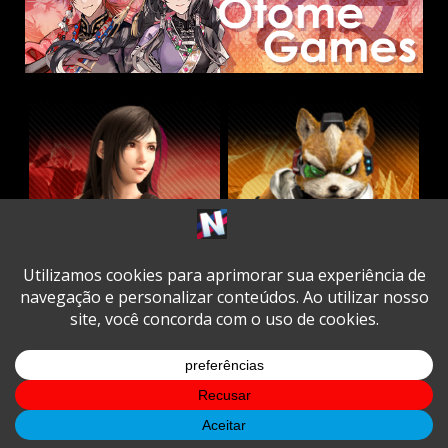
Twitter
Facebook
Instagram
Youtube
Spotify
Cookie
Policy
Copyright © All rights reserved.
|
DarkNews
by AF
themes.