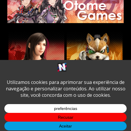
Twitter
Facebook
Instagram
Youtube
Spotify
Cookie
Policy
Copyright © All rights reserved.
|
DarkNews
by AF
themes.