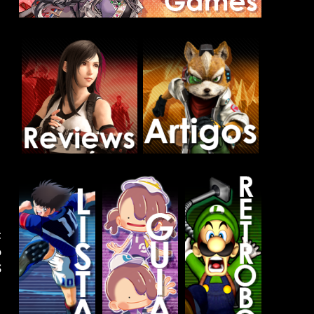
t
o
S