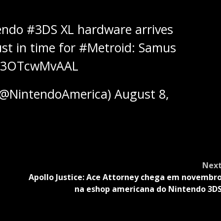
tendo
#3DS
XL hardware arrives
just in time for
#Metroid
: Samus
om/3OTcwMvAAL
(@NintendoAmerica)
August 8,
Nex
Apollo Justice: Ace Attorney chega em novembr
na eshop americana do Nintendo 3D