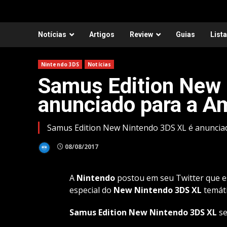
Notícias
Artigos
Review
Guias
List
Nintendo 3DS
Notícias
Samus Edition New 
anunciado para a A
Samus Edition New Nintendo 3DS XL é anuncia
08/08/2017
A
Nintendo
postou em seu Twitter que e
especial do
New Nintendo 3DS XL
temát
Samus Edition New Nintendo 3DS XL
se