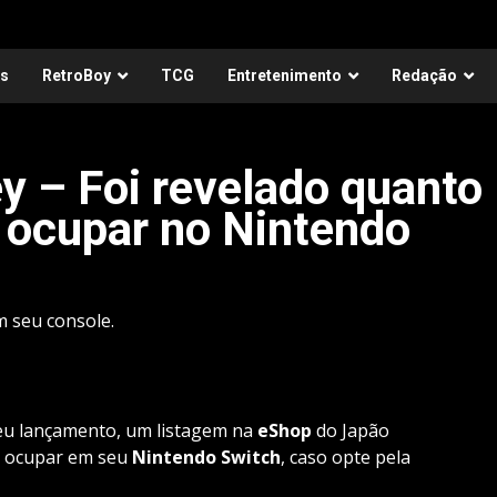
as
RetroBoy
TCG
Entretenimento
Redação
y – Foi revelado quanto
á ocupar no Nintendo
m seu console.
eu lançamento, um listagem na
eShop
do Japão
á ocupar em seu
Nintendo Switch
, caso opte pela