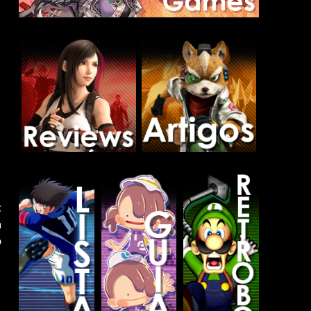
t
h
o