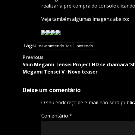
realizar a pré-compra do console clicand
Veja também algumas imagens abaixo:
Tags:
new nintendo 3ds
nintendo
Post
Previous
navigation
Shin Megami Tensei Project HD se chamará ‘S
Megami Tensei V’; Novo teaser
Deixe um comentário
O seu endereço de e-mail não será public
Comentário
*