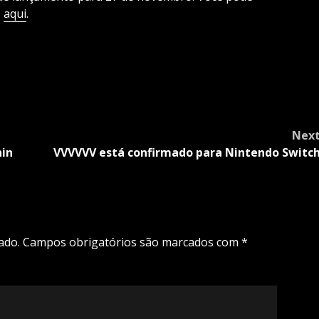
o
aqui
.
Nex
hin
VVVVVV está confirmado para Nintendo Switc
ado.
Campos obrigatórios são marcados com
*