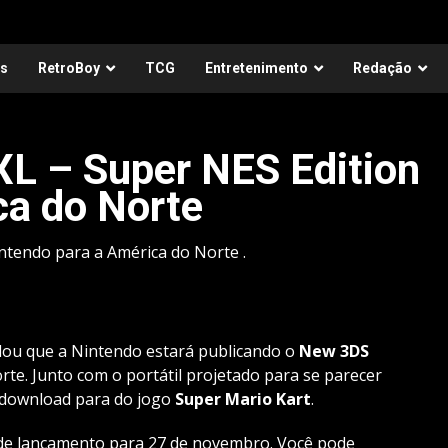
as
RetroBoy
TCG
Entretenimento
Redação
L – Super NES Edition
ca do Norte
ntendo para a América do Norte .
lou que a Nintendo estará publicando o
New 3DS
te. Junto com o portátil projetado para se parecer
 download para do jogo
Super
Mario Kart
.
e lançamento para 27 de novembro. Você pode