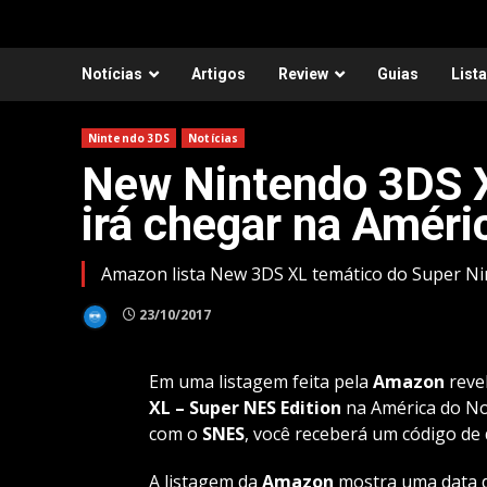
Notícias
Artigos
Review
Guias
List
Nintendo 3DS
Notícias
New Nintendo 3DS X
irá chegar na Améri
Amazon lista New 3DS XL temático do Super Ni
23/10/2017
Em uma listagem feita pela
Amazon
reve
XL – Super NES
Edition
na América do Nor
com o
SNES
, você receberá um código de
A listagem da
Amazon
mostra uma data d